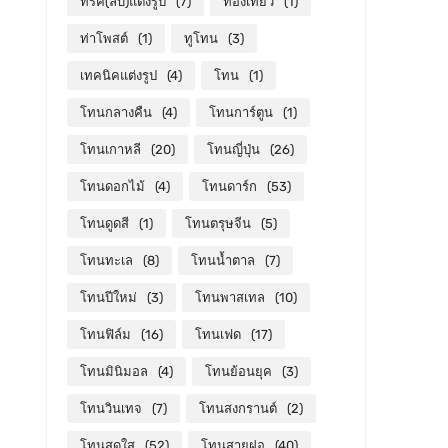
ทริค(ลับ)แต่งรูป
(7)
ท่องเที่ยว
(1)
ท่าโพสต์
(1)
ทูโทน
(3)
เทคนิคแต่งรูป
(4)
โทน
(1)
โทนกลางคืน
(4)
โทนการ์ตูน
(1)
โทนเกาหลี
(20)
โทนญี่ปุ่น
(26)
โทนดอกไม้
(4)
โทนดาร์ก
(53)
โทนดูดสี
(1)
โทนตรุษจีน
(5)
โทนทะเล
(8)
โทนน้ำตาล
(7)
โทนปีใหม่
(3)
โทนพาสเทล
(10)
โทนฟิล์ม
(16)
โทนเฟด
(17)
โทนมินิมอล
(4)
โทนย้อนยุค
(3)
โทนวินเทจ
(7)
โทนสงกรานต์
(2)
โทนสดใส
(52)
โทนสายฝอ
(40)