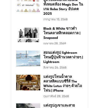
สูตรปลดล็อกเครื่องดื่ม
ทั้งหมดห้อง Magic Den ใน
เกม Boba Story อัปเดต
2025
กรกฎาคม 13, 2568
Black & White ขาวดำ
โทนคลาสสิกตลอดกาล |
Snapseed
เมษายน 28, 2569
สอนแต่งรูป lightroom
โทนญี่ปุ่นฟ้านวลตาง่ายๆ |
Lightroom
สิงหาคม 26, 2568
แต่งรูปโทนน้ำตาล
คลาสสิคแบบซีรี่ส์ The
White Lotus ง่ายๆ ด้วยไอ
โฟน | iPhone
กุมภาพันธ์ 28, 2568
แต่งรูปภูเขาและสาย