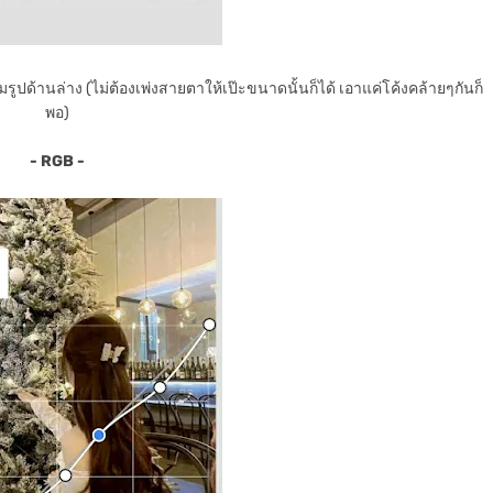
รูปด้านล่าง (ไม่ต้องเพ่งสายตาให้เป๊ะขนาดนั้นก็ได้ เอาแค่โค้งคล้ายๆกันก็
พอ)
- RGB -