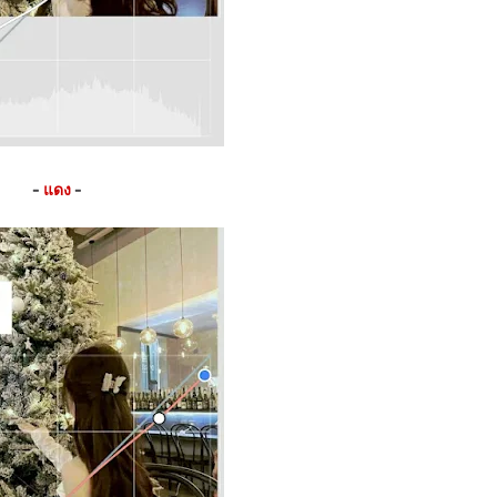
-
แดง
-