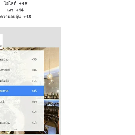
ไฮไลต์ +49
เงา +14
ความอบอุ่น +13