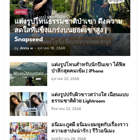
แต่งรูป
แต่งรูปโทนธรรมชาติป่าเขา ดึงความ
สดใสที่แข็งแกร่งบนยอดเขาสูง |
Snapseed
by
Anna w
-
ตุลาคม 18, 2568
แต่งรูปโทนสำหรับนักปีนเขา ได้ฟิล
ป่าลึกสุดคมเข้ม | iPhone
ตุลาคม 22, 2568
แต่งรูปปรับผิวขาวสว่างใส เนียนแบบ
ธรรมชาติด้วย Lightroom
สิงหาคม 22, 2568
อนิเมะภูตผี อนิเมะยมทูตกับเรื่องราว
ความฮาปนน่ารัก | รีวิวอนิเมะ
พฤศจิกายน 28, 2568