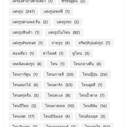
เครื่องสำอางตามสีผิว
(1)
ซีรีส์ฤดูฝน
(2)
แต่งรูป
(247)
แต่งรูปเซลฟี่
(1)
แต่งรูปตามพส.จีน
(2)
แต่งรูปรถ
(2)
แต่งรูปสินค้า
(1)
แต่งรูปไอโฟน
(82)
แต่งรูปPortrait
(1)
ถ่ายรูป
(4)
ทริค(ลับ)แต่งรูป
(7)
ท่องเที่ยว
(1)
ท่าโพสต์
(1)
ทูโทน
(3)
เทคนิคแต่งรูป
(4)
โทน
(1)
โทนกลางคืน
(4)
โทนการ์ตูน
(1)
โทนเกาหลี
(20)
โทนญี่ปุ่น
(26)
โทนดอกไม้
(4)
โทนดาร์ก
(53)
โทนดูดสี
(1)
โทนตรุษจีน
(5)
โทนทะเล
(8)
โทนน้ำตาล
(7)
โทนปีใหม่
(3)
โทนพาสเทล
(10)
โทนฟิล์ม
(16)
โทนเฟด
(17)
โทนมินิมอล
(4)
โทนย้อนยุค
(3)
โทนวินเทจ
(7)
โทนสงกรานต์
(2)
โทนสดใส
(52)