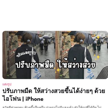
แต่งรูป
ปรับภาพมืด ให้สว่างสวยขึ้นได้ง่ายๆ ด้วย
ไอโฟน | iPhone
สวัสดีค่าทุกคน ฟ้าครึ้มอึมครึม ถ่ายรูปไม่มีแสงเข้า ทำให้รูปที่ได้มืด ไม่