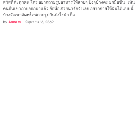
สวัสดีค่ะทุกคน ใคร อยากถ่ายรูปอาหารให้สวยๆ ปังๆบ้างคะ ยกมือขึ้น เห็น
คนอื่นเขาถ่ายออกมาแล้ว อือหือ สวยน่ารักจังเลย อยากถ่ายให้มันได้แบบนี้
บ้างจังเขาจัดพร็อพถ่ายรูปกันยังไงน้า ก็ล…
by
Anna w
-
มิถุนายน 16, 2569