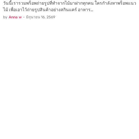
วันนี้เรารวมพร็อพถ่ายรูปที่ทำจากไม้มาฝากทุกคน ใครกำลังหาพร็อพแนว
ไม้ เพื่อเอาไว้ถ่ายรูปสินค้าอย่างสกินแคร์ อาหาร…
by
Anna w
-
มิถุนายน 16, 2569