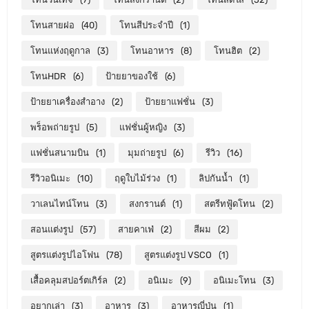
โทนสายฝอ
(40)
โทนสีประจำปี
(1)
โทนแห่งฤดูกาล
(3)
โทนอาหาร
(8)
โทนฮิต
(2)
โทนHDR
(6)
ป้ายยาของใช้
(6)
ป้ายยาเครื่องสำอาง
(2)
ป้ายยาแฟชั่น
(3)
พร็อพถ่ายรูป
(5)
แฟชั่นผู้หญิง
(3)
แฟชั่นสนามบิน
(1)
มุมถ่ายรูป
(6)
รีวิว
(16)
รีวิวอนิเมะ
(10)
ฤดูใบไม้ร่วง
(1)
ลิปกันน้ำ
(1)
วาเลนไทน์โทน
(3)
สงกรานต์
(1)
สตรีทฟู้ดโทน
(2)
สอนแต่งรูป
(57)
สายคาเฟ่
(2)
สีผม
(2)
สูตรแต่งรูปไอโฟน
(78)
สูตรแต่งรูป VSCO
(1)
เสื้อคลุมสปอร์ตเกิร์ล
(2)
อนิเมะ
(9)
อนิเมะโทน
(3)
อยากเล่า
(3)
อาหาร
(3)
อาหารญี่ปุ่น
(1)