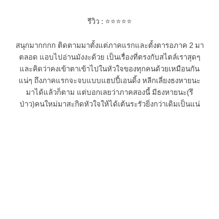
รีวิว :
⭐⭐⭐
⭐⭐
สนุกมากกกก ติดตามมาตั้งแต่ภาคแรกและตั้งตารอภาค 2 มา
ตลอด แอบไปอ่านมังงะด้วย เป็นเรื่องที่ตรงกับสไตล์เราสุดๆ
และคิดว่าคงเข้าตาเข้าไปในหัวใจของทุกคนด้วยเหมือนกัน
แน่ๆ ถึงภาคแรกจะจบแบบแฮปปี้เอนดิ้ง หลีกเลี่ยงธงหายนะ
มาได้แล้วก็ตาม แต่บอกเลยว่าภาคสองนี้ มีธงหายนะ(รึ
ป่าว)คนใหม่มาสะกิดหัวใจให้ได้เต้นระรัวยิ่งกว่าเดิมเป็นแน่