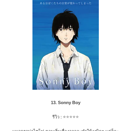
13. Sonny Boy
รีวิว :
⭐⭐⭐
⭐⭐