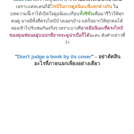
เพราะแต่ละคนก็มี
ไทป์ในการดูอนิเมะที่แตกต่างกัน
ใน
บทความนี้เราได้เปิดใจดูอนิเมะเกือบ
ทั้งซีซั่น
เพื่อมารีวิวให้ทุก
คนดู อาจมีทั้งที่ตรงไทป์บ้างเฉยๆบ้าง แต่ก็อยากให้ทุกคนได้
ลองเข้าไปรับชมกันจริงๆ เพราะบางที
อาจมีอนิเมะที่ตรงไทป์
ของคุณซ่อนอยู่บนปกที่อาจจะดูน่าเบื่อก็ได้
นะคะ ดังคำกล่าวที่
ว่า
"
Don't judge a book by its cover
" - อย่าตัดสิน
อะไรที่ภายนอกเพียงอย่างเดียว