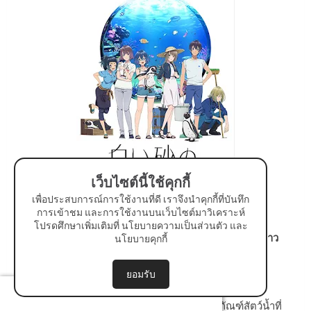
เว็บไซต์นี้ใช้คุกกี้
เพื่อประสบการณ์การใช้งานที่ดี เราจึงนำคุกกี้ที่บันทึก
การเข้าชม และการใช้งานบนเว็บไซต์มาวิเคราะห์
โปรดศึกษาเพิ่มเติมที่
นโยบายความเป็นส่วนตัว
และ
15. Shiroi Suna no Aquatope อควาโทปแห่งทรายขาว
นโยบายคุกกี้
รีวิว :
⭐
⭐
⭐
⭐
⭐
ยอมรับ
เมะภาพสวยแฟนตาซีนิดๆ เกี่ยวกับการพิพิธภัณฑ์สัตว์น้ำที่