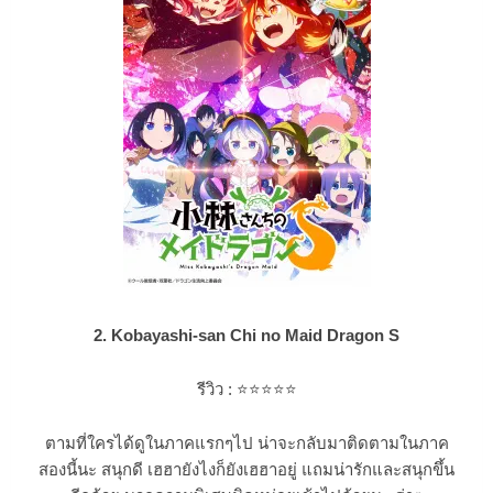
2. Kobayashi-san Chi no Maid Dragon S
รีวิว :
⭐⭐⭐
⭐⭐
ตามที่ใครได้ดูในภาคแรกๆไป น่าจะกลับมาติดตามในภาค
สองนี้นะ สนุกดี เฮฮายังไงก็ยังเฮฮาอยู่ แถมน่ารักและสนุกขึ้น