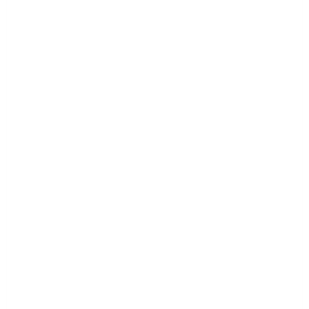
________________________________