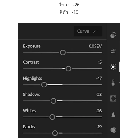
สีขาว -26
สีดำ -19