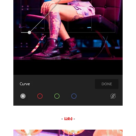
-
แดง
-