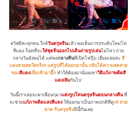
สวัสดีค่ะทุกคน ใกล้
วันตรุษจีน
แล้ว พอเห็นการประดับโคมไฟ
สีแดง ก็อดที่จะ
ใส่ชุดจีนออกไปเดินถ่ายรูปเล่น
ไม่ไหว ถ่าย
กลางวันยังพอได้ แต่พอ
กลางคืน
ที่เปิดไฟปุ๊บ เยี่ยมเลยค่ะ
สี
แดงสวยสดใสจริงๆ แต่รูปที่ได้ออกมานั้น กลับได้ความสดสวย
ของ
สีแดง
เพิ่มเข้ามาอี๊ก
ทำให้ต้องมานั่งงมหา
วิธีแก้ภาพติดสี
แดง/ส้ม
กันไป
วันนี้เราเลยจะพาเพื่อนๆมา
แต่งรูปโทนตรุษจีนตอนกลางคืน
ที่
จะช่วย
แก้ภาพติดแสงสีแดง
ให้ออกมาเป็นภาพปกติที่ดู
เท่ สวย
ฟาด รับตรุษจีน
ปีนี้กันเลย