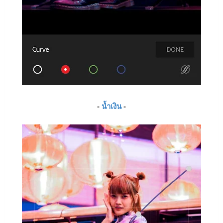
-
น้ำเงิน
-