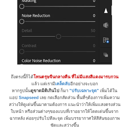
ถึงตรงนี้ก็ได้
โทนตรุษจีนกลางคืน ที่ไม่มีแสงสีแดงมารบกวน
แล้ว แต่เรามี
เคล็ดลับ
อีกอย่างจะบอก
หากรูปนั้น
ดูขาดมิติเกินไป
ก็มา
"ปรับเฉพาะจุด"
เพิ่มได้ใน
แอป
Snapseed
เลย กดเลือกสัดส่วน พื้นที่ๆต้องการเพิ่มความ
สว่างให้ดูเด่นขึ้นมาตามต้องการ แนะนำว่าให้เพิ่มแสงตรงส่วน
ใบหน้า หรือส่วนต่างๆของแบบที่เราอยากให้โดดเด่นขึ้นจาก
ฉากหลัง ค่อยๆปรับไปทีละจุด เพิ่มบรรยากาศให้สีสันของภาพ
ชัดและสว่างขึ้น